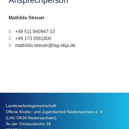
Ansprechperson
Mathilda Streuer
+49 511 940947-13
+49 173 3561800
mathilda.streuer@lag-okja.de
Landesarbeitsgemeinschaft
Offene Kinder- und Jugendarbeit Niedersachsen e. V.
(LAG OKJA Niedersachsen)
An der Christuskirche 18