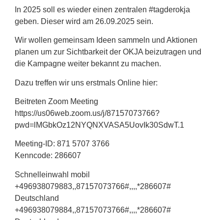
In 2025 soll es wieder einen zentralen #tagderokja
geben. Dieser wird am 26.09.2025 sein.
Wir wollen gemeinsam Ideen sammeln und Aktionen
planen um zur Sichtbarkeit der OKJA beizutragen und
die Kampagne weiter bekannt zu machen.
Dazu treffen wir uns erstmals Online hier:
Beitreten Zoom Meeting
https://us06web.zoom.us/j/87157073766?
pwd=lMGbkOz12NYQNXVASA5UovIk30SdwT.1
Meeting-ID: 871 5707 3766
Kenncode: 286607
Schnelleinwahl mobil
+496938079883,,87157073766#,,,,*286607#
Deutschland
+496938079884,,87157073766#,,,,*286607#